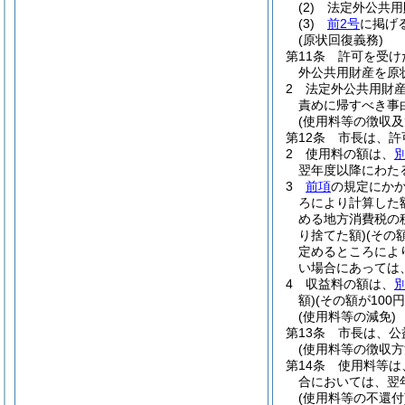
(2)
法定外公共用
(3)
前2号
に掲げ
(原状回復義務)
第11条
許可を受け
外公共用財産を原
2
法定外公共用財
責めに帰すべき事
(使用料等の徴収及
第12条
市長は、許
2
使用料の額は、
翌年度以降にわた
3
前項
の規定にか
ろにより計算した
める地方消費税の
り捨てた額)
(その
定めるところによ
い場合にあっては、
4
収益料の額は、
額)
(その額が100
(使用料等の減免)
第13条
市長は、公
(使用料等の徴収方
第14条
使用料等は
合においては、翌
(使用料等の不還付