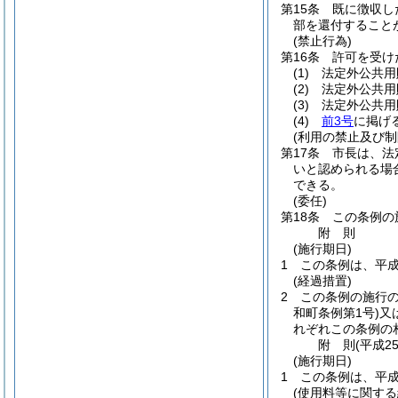
第15条
既に徴収し
部を還付すること
(禁止行為)
第16条
許可を受け
(1)
法定外公共用
(2)
法定外公共用
(3)
法定外公共用
(4)
前3号
に掲げ
(利用の禁止及び制
第17条
市長は、法
いと認められる場
できる。
(委任)
第18条
この条例の
附
則
(施行期日)
1
この条例は、平成
(経過措置)
2
この条例の施行
和町条例第1号)
又
れぞれこの条例の
附
則
(平成2
(施行期日)
1
この条例は、平成
(使用料等に関する