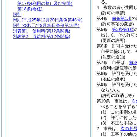
る。
第17条
(利用の禁止及び制限)
4
複数の者が共同
第18条
(委任)
(許可の申請)
附則
第4条
前条第1項
の
附則
(平成25年12月20日条例第46号)
(許可事項の変更)
附則
(令和元年9月26日条例第16号)
第5条
第3条第1項
別表第1
使用料(第12条関係)
出して、その許可
別表第2
収益料(第12条関係)
(更新の許可)
第6条
許可を受け
市長に提出して、
(決定の通知)
第7条
市長は、
前3
(権利の譲渡等の禁
第8条
許可を受け
(地位の継承)
第9条
許可を受け
ならない。
(許可の取消し等)
第10条
市長は、
次
べきことを命ずる
(1)
この条例の規
(2)
許可に付した
(3)
不正な手段に
2
市長は、
次の各
(1)
工事その他の