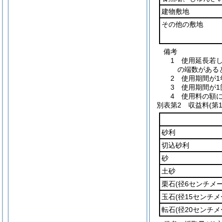
建物敷地
その他の敷地
備考
1 使用延長若
の端数がある
2 使用期間が
3 使用期間が
4 使用料の額
別表第2
収益料(第1
砂利
切込砂利
砂
土砂
栗石
(径6センチメ
玉石
(径15センチ
転石
(径20センチ