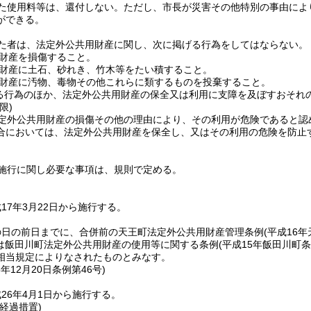
た使用料等は、還付しない。
ただし、市長が災害その他特別の事由によ
ができる。
た者は、法定外公共用財産に関し、次に掲げる行為をしてはならない。
財産を損傷すること。
財産に土石、砂れき、竹木等をたい積すること。
財産に汚物、毒物その他これらに類するものを投棄すること。
る行為のほか、法定外公共用財産の保全又は利用に支障を及ぼすおそれ
限)
定外公共用財産の損傷その他の理由により、その利用が危険であると認
合においては、法定外公共用財産を保全し、又はその利用の危険を防止
施行に関し必要な事項は、規則で定める。
17年3月22日から施行する。
の日の前日までに、合併前の天王町法定外公共用財産管理条例
(平成16
は飯田川町法定外公共用財産の使用等に関する条例
(平成15年飯田川町条
相当規定によりなされたものとみなす。
5年12月20日
条例第46号)
26年4月1日から施行する。
経過措置)