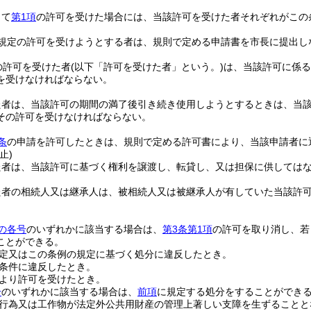
して
第1項
の許可を受けた場合には、当該許可を受けた者それぞれがこの
規定の許可を受けようとする者は、規則で定める申請書を市長に提出し
の許可を受けた者
(以下「許可を受けた者」という。)
は、当該許可に係る
を受けなければならない。
た者は、当該許可の期間の満了後引き続き使用しようとするときは、当該
その許可を受けなければならない。
条
の申請を許可したときは、規則で定める許可書により、当該申請者に
止)
た者は、当該許可に基づく権利を譲渡し、転貸し、又は担保に供しては
た者の相続人又は継承人は、被相続人又は被継承人が有していた当該許
の各号
のいずれかに該当する場合は、
第3条第1項
の許可を取り消し、若
ことができる。
定又はこの条例の規定に基づく処分に違反したとき。
条件に違反したとき。
より許可を受けたとき。
号
のいずれかに該当する場合は、
前項
に規定する処分をすることができ
行為又は工作物が法定外公共用財産の管理上著しい支障を生ずることと