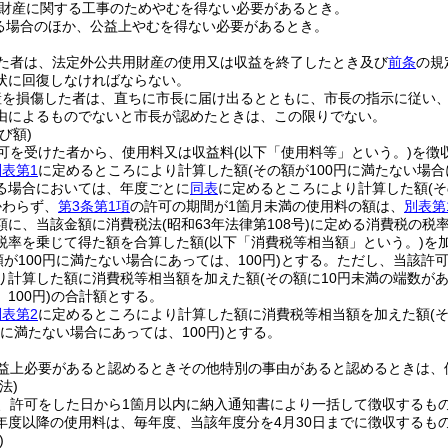
財産に関する工事のためやむを得ない必要があるとき。
る場合のほか、公益上やむを得ない必要があるとき。
た者は、法定外公共用財産の使用又は収益を終了したとき及び
前条
の規
状に回復しなければならない。
産を損傷した者は、直ちに市長に届け出るとともに、市長の指示に従い
由によるものでないと市長が認めたときは、この限りでない。
び額)
可を受けた者から、使用料又は収益料
(以下「使用料等」という。)
を徴
別表第1
に定めるところにより計算した額
(その額が100円に満たない場合
る場合においては、年度ごとに
同表
に定めるところにより計算した額
(
かわらず、
第3条第1項
の許可の期間が1箇月未満の使用料の額は、
別表第
額に、当該金額に消費税法
(昭和63年法律第108号)
に定める消費税の税
税率を乗じて得た額を合算した額
(以下「消費税等相当額」という。)
を
額が100円に満たない場合にあっては、100円)
とする。
ただし、当該許
り計算した額に消費税等相当額を加えた額
(その額に10円未満の端数が
100円)
の合計額とする。
別表第2
に定めるところにより計算した額に消費税等相当額を加えた額
(
円に満たない場合にあっては、100円)
とする。
益上必要があると認めるときその他特別の事由があると認めるときは、
法)
、許可をした日から1箇月以内に納入通知書により一括して徴収するも
年度以降の使用料は、毎年度、当該年度分を4月30日までに徴収するも
)