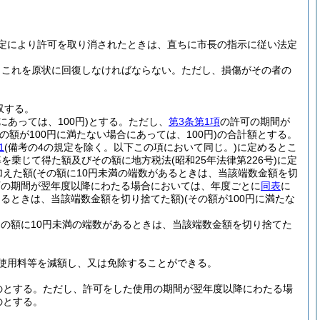
定により許可を取り消されたときは、直ちに市長の指示に従い法定
、これを原状に回復しなければならない。
ただし、損傷がその者の
収する。
にあっては、100円)
とする。
ただし、
第3条第1項
の許可の期間が
その額が100円に満たない場合にあっては、100円)
の合計額とする。
1
(備考の4の規定を除く。以下この項において同じ。)
に定めるとこ
率を乗じて得た額及びその額に地方税法
(昭和25年法律第226号)
に定
加えた額
(その額に10円未満の端数があるときは、当該端数金額を切
可の期間が翌年度以降にわたる場合においては、年度ごとに
同表
に
あるときは、当該端数金額を切り捨てた額)
(その額が100円に満たな
その額に10円未満の端数があるときは、当該端数金額を切り捨てた
使用料等を減額し、又は免除することができる。
のとする。
ただし、許可をした使用の期間が翌年度以降にわたる場
のとする。