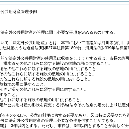
外公共用財産管理条例
、法定外公共用財産の管理に関し必要な事項を定めるものとする。
おいて「法定外公共用財産」とは、本市において道路又は河川等
(河川、
した財産のうち道路法
(昭和27年法律第180号)
、河川法
(昭和39年法律第1
)
目的で法定外公共用財産の使用又は収益をしようとする者は、市長の許
、排水管その他これらに類する施設の敷地の用に供すること。
場その他これらに類する施設の敷地の用に供すること。
その他これらに類する施設の敷地の用に供すること。
の他これらに類する施設の敷地の用に供すること。
放牧地の用に供すること。
んさい沼その他これらに類する用に供すること。
すること。
他これに類する施設の敷地の用に供すること。
定外公共用財産の形状を変更する行為
(法令その他別の定めにより法定
げるもののほか、公衆の利便に供する必要があり、又は特に必要やむを
許可に法定外公共用財産の管理上必要な条件を付すことができる。
間は、3年以内とする。
ただし、市長は、3年以内とすることが著しく実