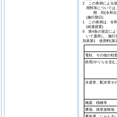
2
この条例による
用料等については
附
則
(令和元
(施行期日)
1
この条例は、令和
(経過措置)
5
第4条の規定によ
いて適用し、施行
別表第1
使用料(第1
電柱、その他の柱
鉄塔
(やぐらを含む
水道管、配水管そ
橋梁、桟橋等
農地、採草放牧地
養魚場、じゅんさ