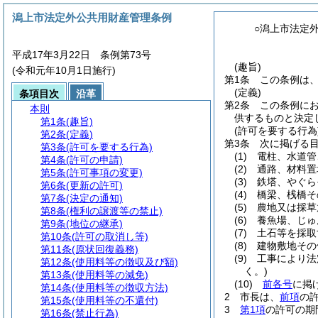
潟上市法定外公共用財産管理条例
○潟上市法定
平成17年3月22日 条例第73号
(趣旨)
(令和元年10月1日施行)
第1条
この条例は
(定義)
条項目次
沿革
第2条
この条例に
本則
供するものと決定
第1条
(趣旨)
(許可を要する行為
第2条
(定義)
第3条
次に掲げる
第3条
(許可を要する行為)
(1)
電柱、水道管
第4条
(許可の申請)
(2)
通路、材料置
第5条
(許可事項の変更)
(3)
鉄塔、やぐら
第6条
(更新の許可)
(4)
橋梁、桟橋そ
第7条
(決定の通知)
(5)
農地又は採草
第8条
(権利の譲渡等の禁止)
(6)
養魚場、じゅ
第9条
(地位の継承)
(7)
土石等を採取
第10条
(許可の取消し等)
(8)
建物敷地その
第11条
(原状回復義務)
(9)
工事により法
第12条
(使用料等の徴収及び額)
く。)
第13条
(使用料等の減免)
(10)
前各号
に掲
第14条
(使用料等の徴収方法)
2
市長は、
前項
の
第15条
(使用料等の不還付)
3
第1項
の許可の期
第16条
(禁止行為)