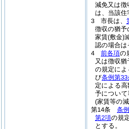
減免又は徴
は、当該住
3
市長は、
徴収の猶予
家賃
(敷金)
認の場合は
4
前各項
の
又は徴収猶
の規定によ
び
条例第33
定による高
予について
(家賃等の減
第14条
条例
第2項
の規
とする。