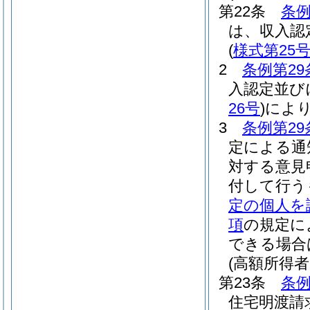
第22条
条例
は、収入認
(
様式第25
2
条例第29
入認定並び
26号
)
によ
3
条例第29
定による通
対する意見
付して行う
定の個人を
項
の規定に
できる場合
(高額所得
第23条
条例
住宅明渡請