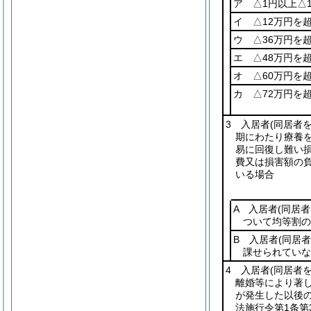
ア △1円以上△
イ △12万円を
ウ △36万円を
エ △48万円を
オ △60万円を
カ △72万円を
3 入居者
(同居者
期にわたり療養
易に回復し難い
費又は損害額の
いる場合
A 入居者
(同居者
ついて均等割の
B 入居者
(同居
課せられていな
4 入居者
(同居者
離婚等により著
が発生した以後
法施行令第1条第