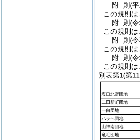
附
則
(
この規則は
附
則
(
この規則は
附
則
(
この規則は
附
則
(
この規則は
別表第1
(第1
塩口北野団地
二田新町団地
一向団地
ハラヘ団地
山神南団地
竜毛団地