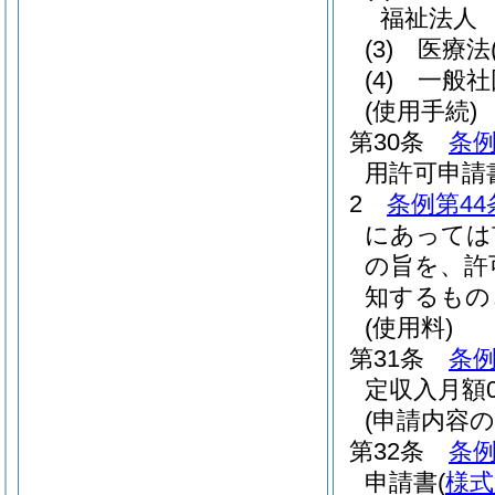
福祉法人
(3)
医療法
(4)
一般社
(使用手続)
第30条
条例
用許可申請
2
条例第44
にあっては
の旨を、許
知するもの
(使用料)
第31条
条例
定収入月額0
(申請内容の
第32条
条例
申請書
(
様式