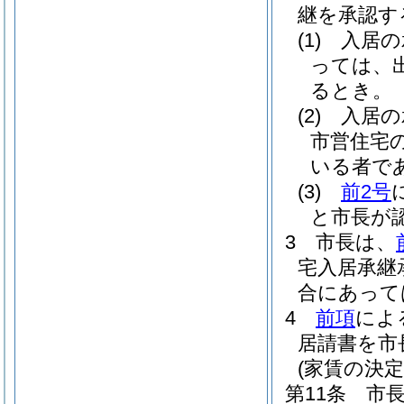
継を承認す
(1)
入居の
っては、出
るとき。
(2)
入居の
市営住宅
いる者で
(3)
前2号
と市長が
3
市長は、
宅入居承継
合にあって
4
前項
によ
居請書を市
(家賃の決定
第11条
市