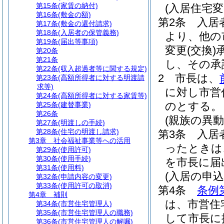
第15条
(家賃の納付)
(入居住宅変
第16条
(敷金の額)
第2条
入居
第17条
(敷金の還付請求)
第18条
(入居者の保管義務)
より、他の
第19条
(届出等事項)
変更
(交換)
第20条
第21条
し、その承
第22条
(収入超過者等に関する規定)
2
市長は、
第23条
(高額所得者に対する明渡請
求等)
に対し市営
第24条
(高額所得者に対する家賃等)
のとする。
第25条
(建替事業)
第26条
(親族の異動
第27条
(明渡しの手続)
第28条
(住宅の明渡し請求)
第3条
入居
第3章
社会福祉事業等への活用
ったときは
第29条
(使用許可)
第30条
(使用手続)
を市長に届
第31条
(使用料)
(入居の申込
第32条
(申請内容の変更)
第33条
(使用許可の取消)
第4条
条例
第4章
補則
は、市営住
第34条
(市営住宅管理人)
第35条
(市営住宅管理人の職務)
して市長に
第36条
(市営住宅管理人の解嘱)