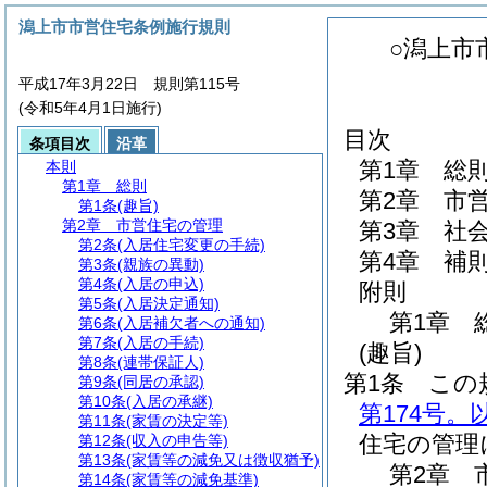
潟上市市営住宅条例施行規則
○潟上市
平成17年3月22日 規則第115号
(令和5年4月1日施行)
目次
条項目次
沿革
第1章
総
本則
第1章
総則
第2章
市
第1条
(趣旨)
第2章
市営住宅の管理
第3章
社
第2条
(入居住宅変更の手続)
第4章
補
第3条
(親族の異動)
第4条
(入居の申込)
附則
第5条
(入居決定通知)
第1章
第6条
(入居補欠者への通知)
第7条
(入居の手続)
(趣旨)
第8条
(連帯保証人)
第1条
この
第9条
(同居の承認)
第10条
(入居の承継)
第174号。
第11条
(家賃の決定等)
住宅の管理
第12条
(収入の申告等)
第13条
(家賃等の減免又は徴収猶予)
第2章
第14条
(家賃等の減免基準)