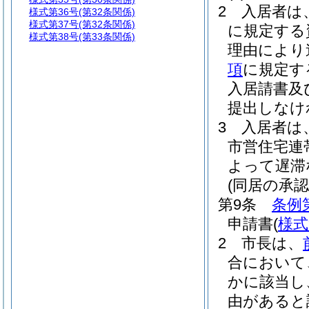
2
入居者は
様式第36号
(第32条関係)
様式第37号
(第32条関係)
に規定する
様式第38号
(第33条関係)
理由により
項
に規定す
入居請書及
提出しなけ
3
入居者は
市営住宅連
よって遅滞
(同居の承認
第9条
条例
申請書
(
様式
2
市長は、
合において
かに該当し
由があると