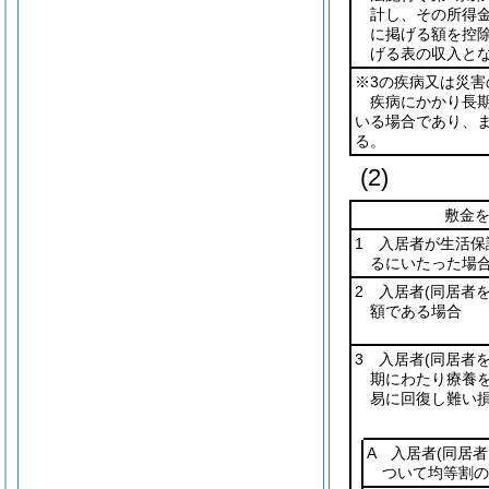
計し、その所得
に掲げる額を控
げる表の収入とな
※3の疾病又は災害
疾病にかかり長
いる場合であり、ま
る。
(2)
敷金
1 入居者が生活保
るにいたった場
2 入居者
(同居者
額である場合
3 入居者
(同居者
期にわたり療養
易に回復し難い
A 入居者
(同居者
ついて均等割の