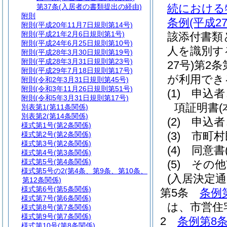
続における
第37条
(入居者の書類提出の経由)
附則
条例
(平成2
附則
(平成20年11月7日規則第14号)
附則
(平成21年2月6日規則第1号)
該添付書類
附則
(平成24年6月25日規則第10号)
人を識別す
附則
(平成28年3月30日規則第19号)
附則
(平成28年3月31日規則第23号)
27号)
第2条
附則
(平成29年7月18日規則第17号)
が利用でき
附則
(令和2年3月31日規則第45号)
附則
(令和3年11月26日規則第51号)
(1)
申込者
附則
(令和5年3月31日規則第17号)
項証明書
別表第1
(第11条関係)
別表第2
(第14条関係)
(2)
申込者
様式第1号
(第2条関係)
(3)
市町村
様式第2号
(第2条関係)
様式第3号
(第2条関係)
(4)
同意書
様式第4号
(第3条関係)
様式第5号
(第4条関係)
(5)
その他
様式第5号の2
(第4条、第9条、第10条、
(入居決定通
第12条関係)
様式第6号
(第5条関係)
第5条
条例
様式第7号
(第6条関係)
は、市営住
様式第8号
(第7条関係)
様式第9号
(第7条関係)
2
条例第8条
様式第10号
(第8条関係)