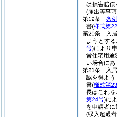
は損害賠償
(届出等事項
第19条
条例
書
(
様式第2
第20条
入
ようとする
号
)
により
営住宅用途
い場合にあ
第21条
入
認を得よう
書
(
様式第2
長はこれを
第24号
)
に
を申請者に
(収入超過