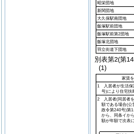
昭栄団地
新関団地
大久保駅南団地
飯塚駅前団地
飯塚駅前第2団地
飯塚北団地
羽立街道下団地
別表第2
(第1
(1)
家賃
1 入居者が生活保
号)
により住宅扶
2 入居者
(同居者
額である場合
(
政令第240号)
第
から、同条イか
額が年額で次表に