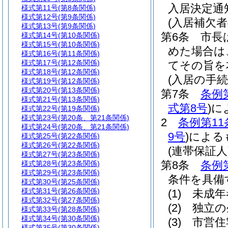
入居決定通
様式第11号
(第8条関係)
様式第12号
(第9条関係)
(入居補欠者
様式第13号
(第9条関係)
第6条
市長
様式第14号
(第10条関係)
様式第15号
(第10条関係)
めた場合は
様式第16号
(第11条関係)
様式第17号
(第12条関係)
てその旨を
様式第18号
(第12条関係)
(入居の手続
様式第19号
(第12条関係)
様式第20号
(第13条関係)
第7条
条例
様式第21号
(第13条関係)
式第8号
)
に
様式第22号
(第19条関係)
様式第23号
(第20条、第21条関係)
2
条例第11
様式第24号
(第20条、第21条関係)
9号
)
による
様式第25号
(第22条関係)
様式第26号
(第22条関係)
(連帯保証人
様式第27号
(第23条関係)
第8条
条例
様式第28号
(第23条関係)
様式第29号
(第23条関係)
条件を具備
様式第30号
(第25条関係)
様式第31号
(第26条関係)
(1)
未成年
様式第32号
(第27条関係)
(2)
独立の
様式第33号
(第28条関係)
様式第34号
(第30条関係)
(3)
市営住
様式第35号
(第30条関係)