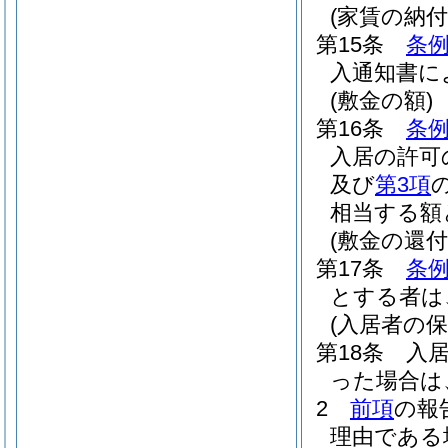
(家賃の納付
第15条
条例
入通知書に
(敷金の額)
第16条
条例
入居の許可
及び
第3項
相当する額
(敷金の還付
第17条
条例
とする者は
(入居者の保
第18条
入
った場合は
2
前項
の報
理由である