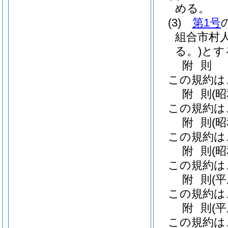
める。
(3)
第1号
組合市村
る。)
とす
附
則
この規約は
附
則
(
この規約は
附
則
(昭
この規約は
附
則
(
この規約は
附
則
(
この規約は
附
則
(
この規約は