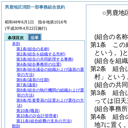
男鹿地区消防一部事務組合規約
○男鹿地
昭和48年6月1日 指令地第1016号
(平成30年4月22日施行)
(組合の名称
条項目次
沿革
第1条
この
本則
第1条
(組合の名称)
という。)
第2条
(組合を組織する市村)
第3条
(組合の共同処理する事務)
(組合を組織
第4条
(組合事務所の位置)
第2条
組合
第5条
(組合議会の組織および議員の選
挙の方法)
村」という
第6条
(議員の任期)
(組合の共
第7条
(議長)
第8条
(組合の執行機関の組織および選
第3条
組合
挙の方法)
っては旧天
第9条
(監査委員の設置および選任の方
法)
(組合事務所
第10条
(職員)
第4条
組合
第10条の2
(会計管理者)
第11条
(組合経費の支弁の方法)
地7に置く
附則