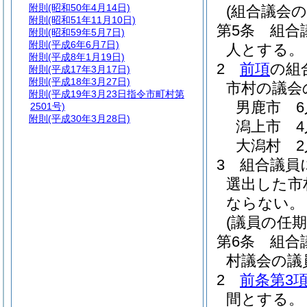
附則
(昭和50年4月14日)
(組合議会
附則
(昭和51年11月10日)
第5条
組合
附則
(昭和59年5月7日)
附則
(平成6年6月7日)
人とする。
附則
(平成8年1月19日)
2
前項
の組
附則
(平成17年3月17日)
附則
(平成18年3月27日)
市村の議会
附則
(平成19年3月23日指令市町村第
男鹿市 6
2501号)
附則
(平成30年3月28日)
潟上市 4
大潟村 2
3
組合議員
選出した市
ならない。
(議員の任期
第6条
組合
村議会の議
2
前条第3
間とする。