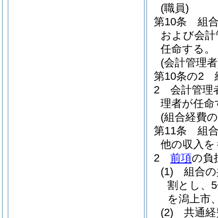
(職員)
第10条
組
および会計
任命する。
(会計管理者
第10条の2
2
会計管理
理者が任命
(組合経費の
第11条
組
他の収入を
2
前項
の負
(1)
組合の
割とし、5
を潟上市
(2)
共通経