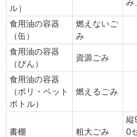
み
ル）
食用油の容器
燃えないご
（缶）
み
食用油の容器
資源ごみ
（びん）
食用油の容器
（ポリ・ペット
燃えるごみ
ボトル）
縦
書棚
粗大ごみ
0