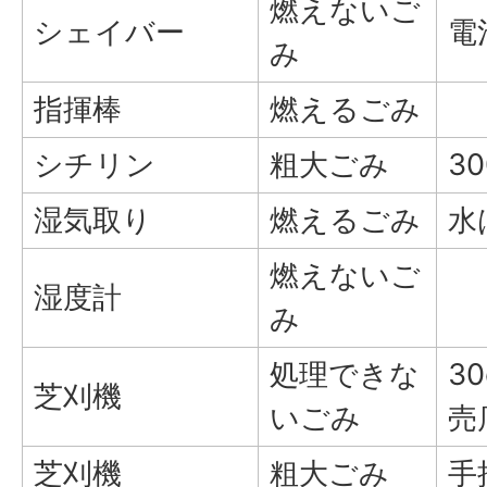
燃えないご
シェイバー
電
み
指揮棒
燃えるごみ
シチリン
粗大ごみ
3
湿気取り
燃えるごみ
水
燃えないご
湿度計
み
処理できな
3
芝刈機
いごみ
売
芝刈機
粗大ごみ
手