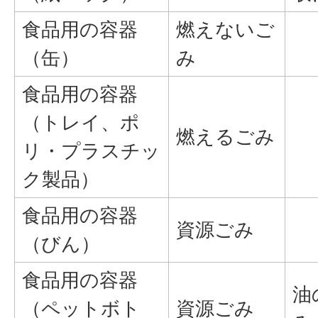
食品用の容器
燃えないご
（缶）
み
食品用の容器
（トレイ、ポ
燃えるごみ
リ・プラスチッ
ク製品）
食品用の容器
資源ごみ
（びん）
食品用の容器
油
（ペットボト
資源ごみ