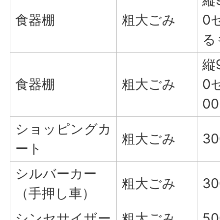
縦
食器棚
粗大ごみ
0
る
縦
食器棚
粗大ごみ
0
0
ショッピングカ
粗大ごみ
3
ート
シルバーカー
粗大ごみ
3
（手押し車）
シンセサイザー
粗大ごみ
5