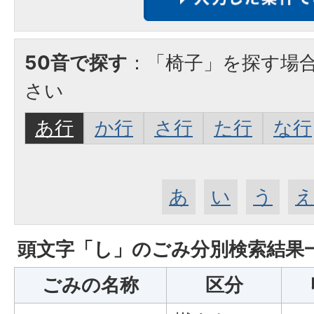
50音で探す
：「椅子」を探す場
さい
あ行
か行
さ行
た行
な行
あ
い
う
頭文字「
し
」の
ごみ分別検索
結果
ごみの名称
区分