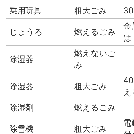
乗用玩具
粗大ごみ
3
金
じょうろ
燃えるごみ
は
燃えないご
除湿器
み
4
除湿器
粗大ごみ
え
除湿剤
燃えるごみ
電
除雪機
粗大ごみ