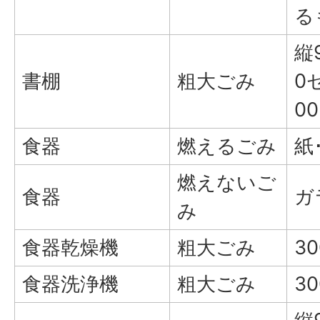
る
縦
書棚
粗大ごみ
0
0
食器
燃えるごみ
紙
燃えないご
食器
ガ
み
食器乾燥機
粗大ごみ
3
食器洗浄機
粗大ごみ
3