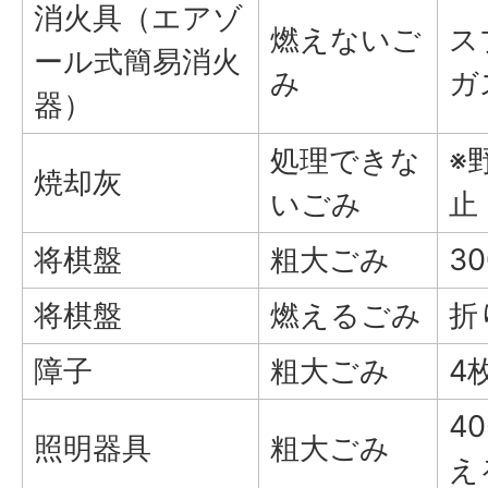
消火具（エアゾ
燃えないご
ス
ール式簡易消火
み
ガ
器）
処理できな
※
焼却灰
いごみ
止
将棋盤
粗大ごみ
3
将棋盤
燃えるごみ
折
障子
粗大ごみ
4
4
照明器具
粗大ごみ
え