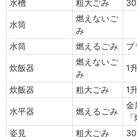
水槽
粗大ごみ
3
燃えないご
水筒
み
水筒
燃えるごみ
プ
燃えないご
炊飯器
1
み
炊飯器
粗大ごみ
1
金
水平器
燃えるごみ
「
姿見
粗大ごみ
3