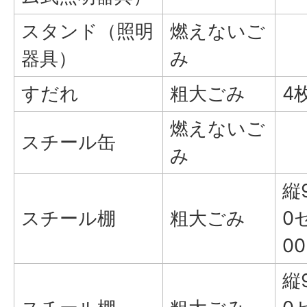
スタンド（照明
燃えないご
器具）
み
すだれ
粗大ごみ
4
燃えないご
スチール缶
み
縦
スチール棚
粗大ごみ
0
0
縦