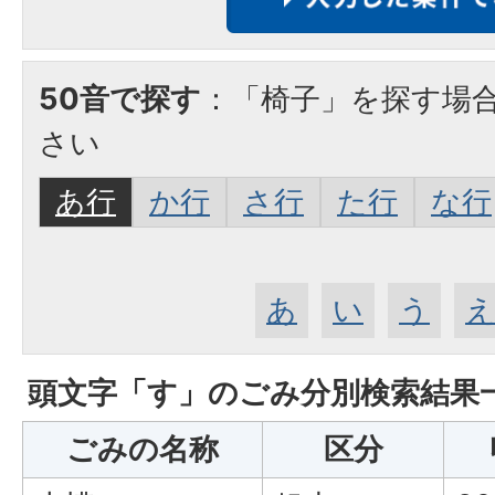
50音で探す
：「椅子」を探す場
さい
あ行
か行
さ行
た行
な行
あ
い
う
頭文字「
す
」の
ごみ分別検索
結果
ごみの名称
区分