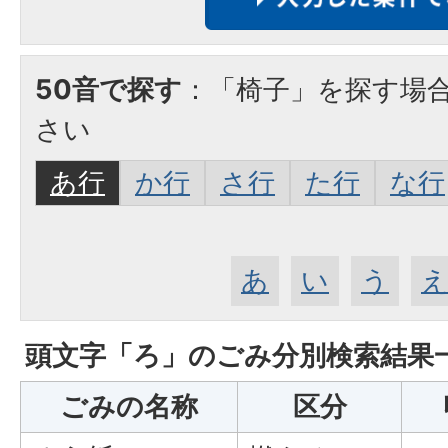
50音で探す
：「椅子」を探す場
さい
あ行
か行
さ行
た行
な行
あ
い
う
頭文字「
ろ
」の
ごみ分別検索
結果
ごみの名称
区分