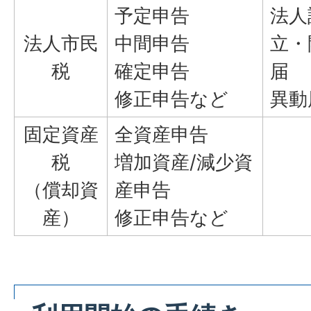
予定申告
法人
法人市民
中間申告
立・
税
確定申告
届
修正申告など
異動
固定資産
全資産申告
税
増加資産/減少資
（償却資
産申告
産）
修正申告など