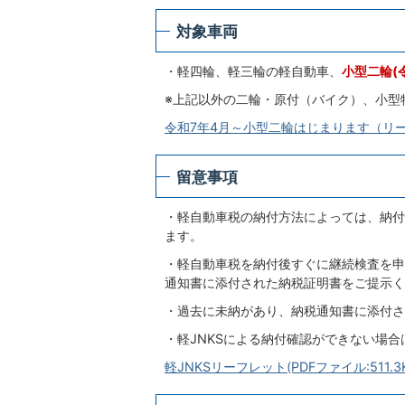
対象車両
・軽四輪、軽三輪の軽自動車、
小型二輪(
※上記以外の二輪・原付（バイク）、小型
令和7年4月～小型二輪はじまります（リーフレ
留意事項
・軽自動車税の納付方法によっては、納付
ます。
・軽自動車税を納付後すぐに継続検査を申
通知書に添付された納税証明書をご提示く
・過去に未納があり、納税通知書に添付さ
・軽JNKSによる納付確認ができない場
軽JNKSリーフレット(PDFファイル:511.3K