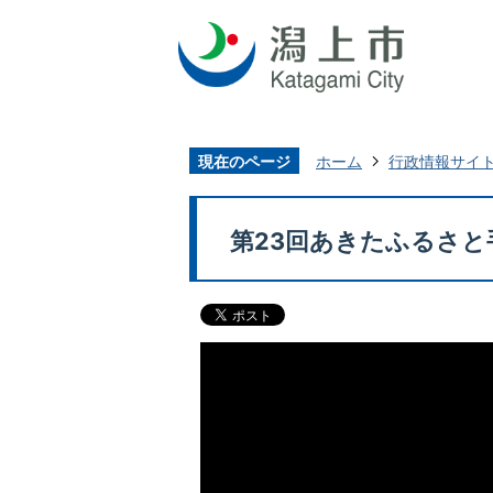
現在のページ
ホーム
行政情報サイ
第23回あきたふるさと