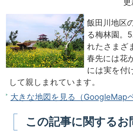
更
飯田川地区
る梅林園。5
れたさまざ
春先には花
には実を付
して親しまれています。
大きな地図を見る（GoogleMa
この記事に関するお