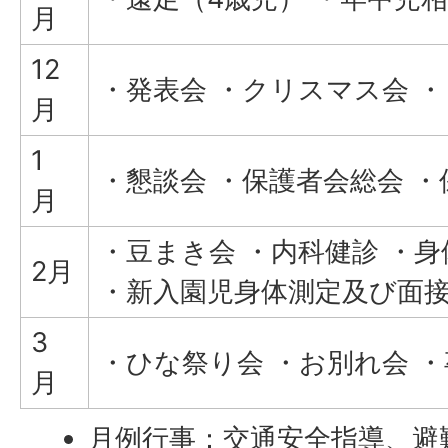
月
12
・発表会 ・クリスマス会 
月
1
・懇談会 ・保護者会総会 ・
月
・豆まき会 ・内科健診 ・身
2月
・新入園児身体測定及び面
3
・ひな祭り会 ・お別れ会 
月
月例行事：交通安全指導、避