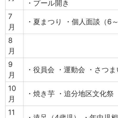
・プール開き
7
・夏まつり ・個人面談（6～
月
8
月
9
・役員会 ・運動会 ・さつ
月
10
・焼き芋 ・追分地区文化祭
月
11
・遠足（4歳児） ・年中児