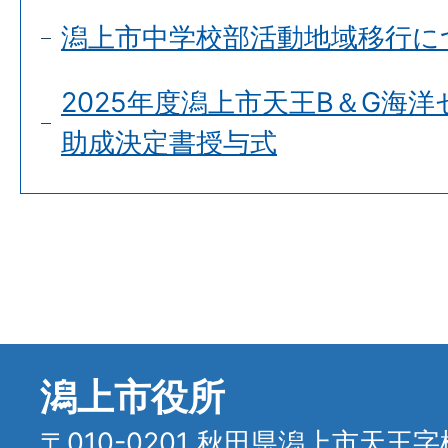
潟上市中学校部活動地域移行に
2025年度潟上市天王B＆G海
助成決定書授与式
潟上市役所
〒010-0201 秋田県潟上市天王字