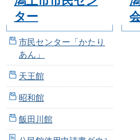
潟上市市民セン
ター
市民センター「かたり
あん」
天王館
昭和館
飯田川館