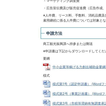
・マーケティング調査費
・広告宣伝費及び販売促進費（広告作成、
※人件費、リース料、手数料、消耗品費及
雇用継続に係る人件費については対象とな
申請方法
商工観光振興課へ持参または郵送
※申請書は下記からダウンロードしてくだ
要綱
中小企業等稼げる力創出補助金要綱 (PD
様式
様式第1号（認定申請書） (Wordファイ
様式第2号（事業計画書） (Wordファイ
様式第3号（市税等滞納有無調査承諾書） 